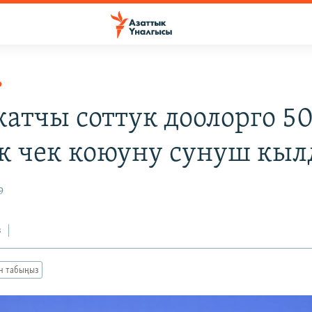
Р
атчы соттук доолорго 5
к чек коюуну сунуш кы
9
з
ан табыңыз