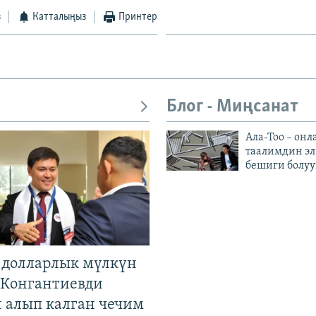
з
Катталыңыз
Принтер
Блог - Миңсанат
Ала-Тоо – онл
таалимдин эл
бешиги болуу
н долларлык мүлкүн
. Конгантиевди
н алып калган чечим