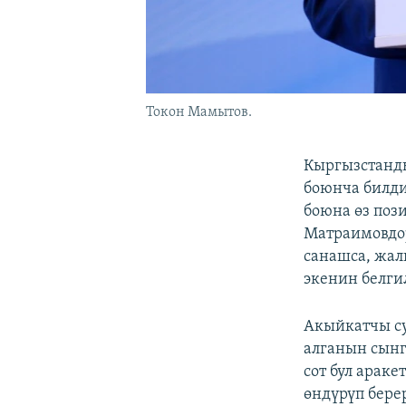
Токон Мамытов.
Кыргызстанд
боюнча билд
боюна өз поз
Матраимовдор
санашса, жал
экенин белги
Акыйкатчы с
алганын сынг
сот бул арак
өндүрүп бере