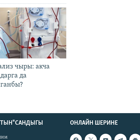
ализ чыры: акча
дарга да
лганбы?
КТЫН" САНДЫГЫ
ОНЛАЙН ШЕРИНЕ
лим