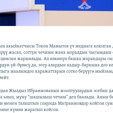
ын акыйкатчысы Токон Мамытов үч медиага коюлган 
ирүү жасап, соттун чечими жана моралдык чыгымдын
ициясын жарыялады. Ал өлкөнүн башка жарандары сы
дун үй-бүлөсү да, эгер алардын кадыр-баркына доо к
пыга маалымдоо каражаттарын сотко берүүгө мыйзамд
лейт.
удья Жылдыз Ибраимованын жооптуулардын эсебин да
а алып, муну “шашылыш чечим” деп баалады. Анын б
ети менен талаштын соңунда Матраимовдор койгон сум
рине күмөн жаратып койгон.