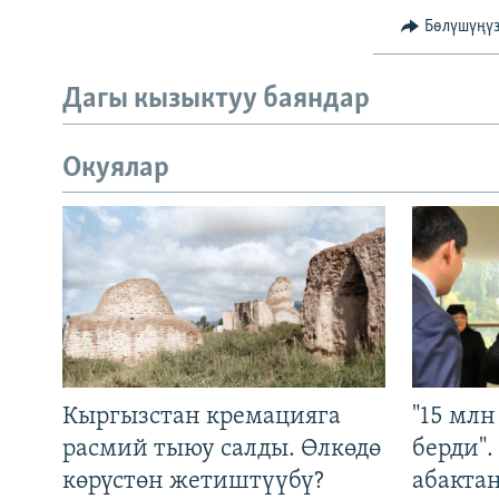
Бөлүшүңү
Дагы кызыктуу баяндар
Окуялар
Кыргызстан кремацияга
"15 мл
расмий тыюу салды. Өлкөдө
берди"
көрүстөн жетиштүүбү?
абакта