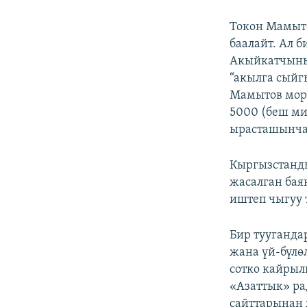
Токон Мамыто
баалайт. Ал 
Акыйкатчыны
“акылга сыйг
Мамытов мор
5000 (беш ми
ырасташынча,
Кыргызстанд
жасалган бая
иштеп чыгуу 
Бир тууганда
жана үй-бүлө
сотко кайрыл
«Азаттык» ра
сайттарынан 