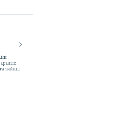
айн
 аралык
га тийиш