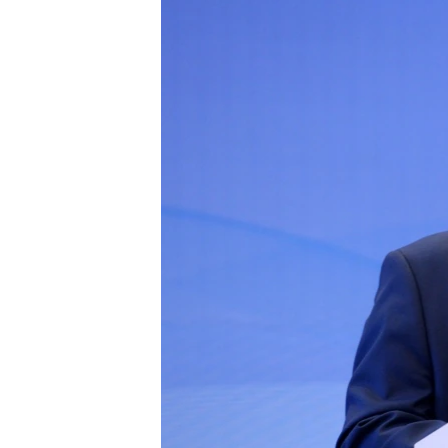
ЭЖЕ-СИҢДИЛЕР
АЗАТТЫК+
ЫҢГАЙСЫЗ СУРООЛОР