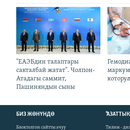
"ЕАЭБдин талаптары
Гемоди
сакталбай жатат". Чолпон-
маркум
Атадагы саммит,
котору
Пашиняндын сыны
БИЗ ЖӨНҮНДӨ
"АЗАТТЫ
Блоктолгон сайтты ачуу
Тилим - ди