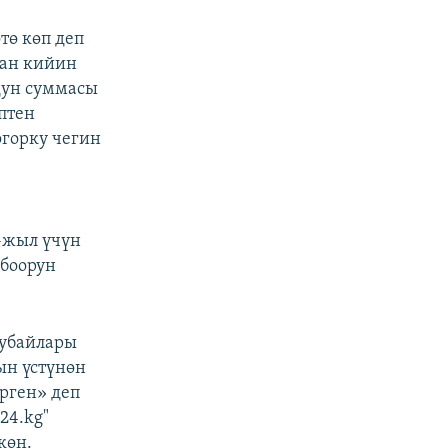
тө көп деп
дан кийин
дун суммасы
птен
горку чегин
-жыл үчүн
лбоорун
жубайлары
ын үстүнөн
рген» деп
24.kg"
көн.