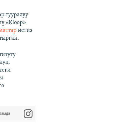
р тууралуу
ү «Kloop»
маттар
негиз
тырган.
титуту
луп,
теги
ны
го
рамда