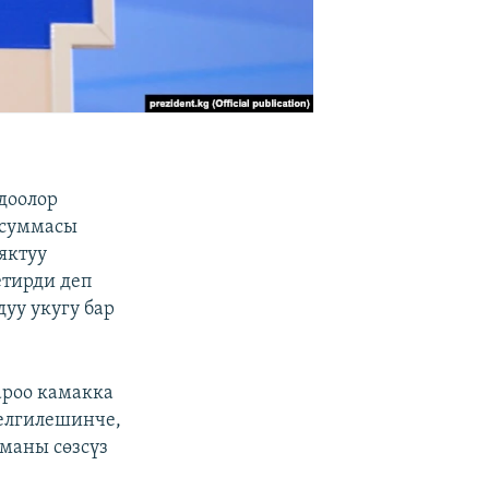
доолор
 суммасы
яктуу
етирди деп
уу укугу бар
роо камакка
елгилешинче,
маны сөзсүз