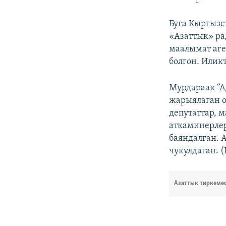
Буга Кыргызс
«Азаттык» ра
маалымат аге
болгон. Илик
Мурдараак “А
жарыялаган о
депутаттар, 
аткаминерле
баяндалган. 
чукулдаган. (
Азаттык тиркеме