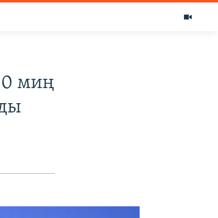
00 миң
лды