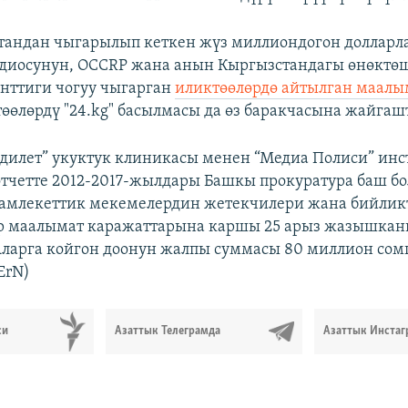
тандан чыгарылып кеткен жүз миллиондогон долларла
диосунун, OCCRP жана анын Кыргызстандагы өнөктөш
нттиги чогуу чыгарган
иликтөөлөрдө айтылган маалы
төөлөрдү "24.kg" басылмасы да өз баракчасына жайгаш
дилет” укуктук клиникасы менен “Медиа Полиси” инс
тчетте 2012-2017-жылдары Башкы прокуратура баш бо
мамлекеттик мекемелердин жетекчилери жана бийлик
р маалымат каражаттарына каршы 25 арыз жазышка
Аларга койгон доонун жалпы суммасы 80 миллион сом
ErN)
си
Азаттык Телеграмда
Азаттык Инстаг