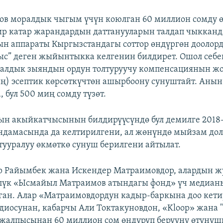
в моралдык чыгым үчүн коюлган 60 миллион сомду ө
бир катар жарандардын даттанууларын талдап чыккан
н аппараты Кыргызстандагы соттор өндүргөн доолор
ыс” деген жыйынтыкка келгенин билдирет. Ошол себе
алдык зыяндын ордун толтуруучу компенсациянын жо
ң) эсептик көрсөткүчтөн ашырбоону сунуштайт. Анын
 бул 500 миң сомду түзөт.
ын акыйкатчысынын билдирүүсүндө бул демилге 2018
ндамасында да келтирилгени, ал жөнүндө мыйзам до
тууралуу өкмөткө сунуш берилгени айтылат.
р Райымбек жана Искендер Матраимовдор, алардын 
лүк «Ысмайыл Матраимов атындагы фонд» үч медиан
ган. Алар «Матраимовдордун кадыр-баркына доо кети
диосунан, кабарчы Али Токтакуновдон, «Kloop» жана "
жалпысынан 60 миллион сом өндүрүп берүүнү өтүнүш