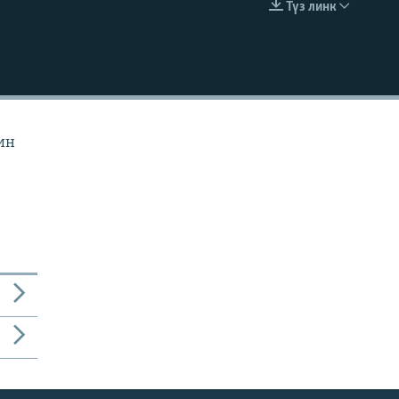
Түз линк
EMBED
ин