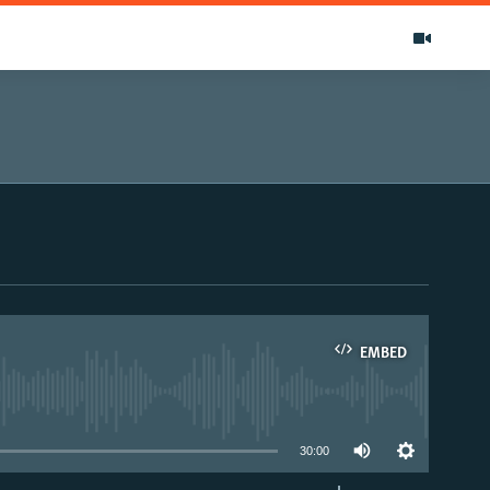
EMBED
able
30:00