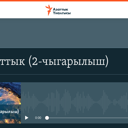
аттык (2-чыгарылыш)
No media source currently avail
0:00