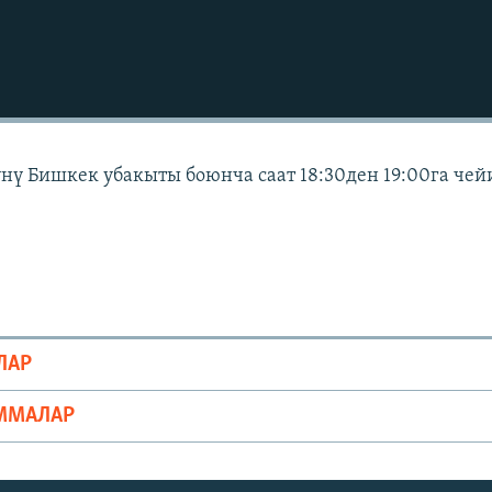
күнү Бишкек убакыты боюнча саат 18:30ден 19:00га чей
ЛАР
ММАЛАР