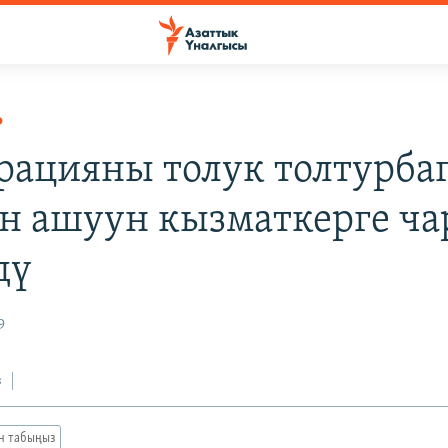
Р
рацияны толук толтурба
н ашуун кызматкерге ча
дү
9
з
ан табыңыз