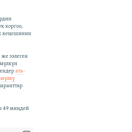
ердин
к коргоо,
к кеңешинин
 же ээлеген
 мүлкүн
гендер
ата-
 мүлкү
аранттар
ы 49 миңдей