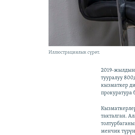
Иллюстрациялык сүрөт.
2019-жылдын
тууралуу 800
кызматкер ди
прокуратура 
Кызматкерлер
такталган. А
толтурбаганы
менчик түрүн