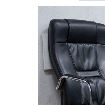
ЭЖЕ-СИҢДИЛЕР
АЗАТТЫК+
ЫҢГАЙСЫЗ СУРООЛОР