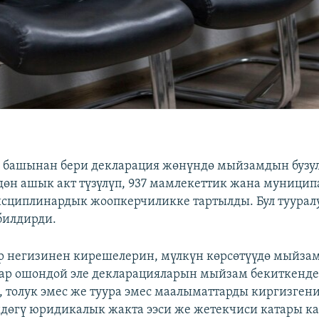
 башынан бери декларация жөнүндө мыйзамдын бузу
дөн ашык акт түзүлүп, 937 мамлекеттик жана муници
сциплинардык жоопкерчиликке тартылды. Бул туура
билдирди.
 негизинен кирешелерин, мүлкүн көрсөтүүдө мыйзам
лар ошондой эле декларацияларын мыйзам бекиткенде
, толук эмес же туура эмес маалыматтарды киргизген
дөгү юридикалык жакта ээси же жетекчиси катары к