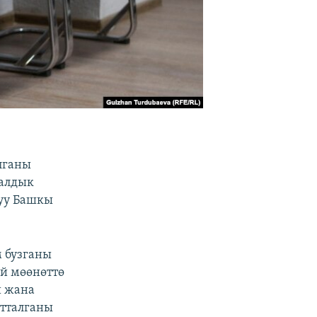
лганы
палдык
луу Башкы
 бузганы
й мөөнөттө
и жана
атталганы