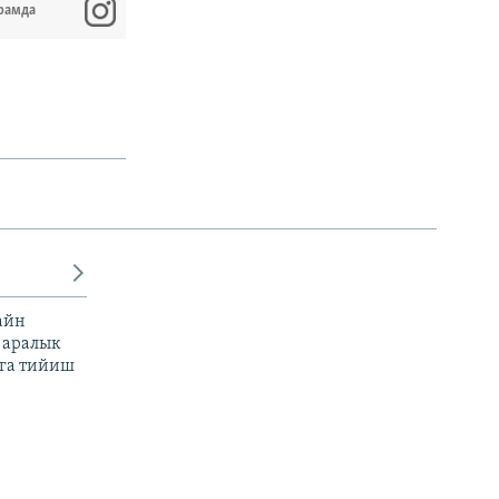
рамда
айн
 аралык
га тийиш