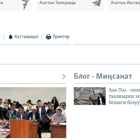
си
Азаттык Телеграмда
Азаттык Инстаг
з
Катталыңыз
Принтер
Блог - Миңсанат
Ала-Тоо – онл
таалимдин эл
бешиги болуу