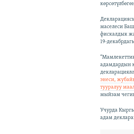
көрсөтүлбөгө
Декларацияс
маселеси Баш
фискалдык ж
19-декабрдаг
“Мамлекеттик
адамдардын 
декларациял
энеси, жубай
тууралуу маа
мыйзам чегин
Учурда Кырг
адам деклара