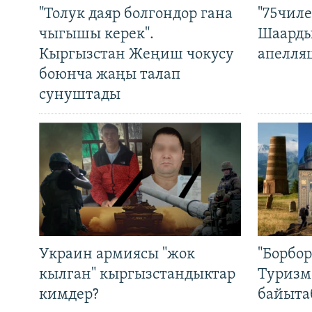
"Толук даяр болгондор гана
"75чиле
чыгышы керек".
Шаарды
Кыргызстан Жеңиш чокусу
апелля
боюнча жаңы талап
сунуштады
Украин армиясы "жок
"Борбо
кылган" кыргызстандыктар
Туризм
кимдер?
байыта