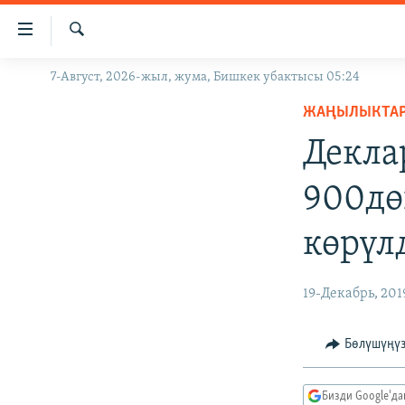
Линктер
Мазмунга
өтүңүз
Издөө
7-Август, 2026-жыл, жума, Бишкек убактысы 05:24
ЖАҢЫЛЫКТАР
Навигацияга
өтүңүз
ЖАҢЫЛЫКТА
КЫРГЫЗСТАН
Издөөгө
Декла
ДҮЙНӨ
КЫРГЫЗСТАН
салыңыз
УКРАИНА
САЯСАТ
ДҮЙНӨ
900дө
АТАЙЫН ИЛИКТӨӨ
ЭКОНОМИКА
БОРБОР АЗИЯ
көрүл
ТВ ПРОГРАММАЛАР
МАДАНИЯТ
ПОДКАСТ
БҮГҮН АЗАТТЫКТА
19-Декабрь, 201
ӨЗГӨЧӨ ПИКИР
ЭКСПЕРТТЕР ТАЛДАЙТ
БИЗ ЖАНА ДҮЙНӨ
Бөлүшүңү
ДАНИСТЕ
Бизди Google'д