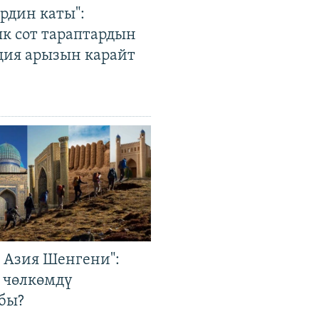
рдин каты":
к сот тараптардын
ция арызын карайт
р Азия Шенгени":
 чөлкөмдү
бы?