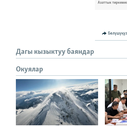
Азаттык тиркеме
Бөлүшүңү
Дагы кызыктуу баяндар
Окуялар