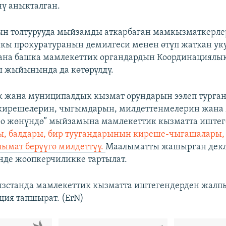
нү аныкталган.
ын толтурууда мыйзамды аткарбаган мамкызматкерл
кы прокуратуранын демилгеси менен өтүп жаткан уку
ана башка мамлекеттик органдардын Координациялы
ы жыйынында да көтөрүлдү.
 жана муниципалдык кызмат орундарын ээлеп турган
кирешелерин, чыгымдарын, милдеттенмелерин жана
оо жөнүндө” мыйзамына мамлекеттик кызматта иште
ы, балдары, бир туугандарынын киреше-чыгашалары,
лымат берүүгө милдеттүү.
Маалыматты жашырган декл
де жоопкерчиликке тартылат.
ызстанда мамлекеттик кызматта иштегендерден жалп
ция тапшырат.
(ErN)