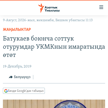
Линктер
Мазмунга
өтүңүз
9-Август, 2026-жыл, жекшемби, Бишкек убактысы 11:13
Навигацияга
ЖАҢЫЛЫКТАР
өтүңүз
ЖАҢЫЛЫКТАР
КЫРГЫЗСТАН
Издөөгө
Батукаев боюнча соттук
салыңыз
ДҮЙНӨ
КЫРГЫЗСТАН
отурумдар УКМКнын имаратында
УКРАИНА
САЯСАТ
ДҮЙНӨ
өтөт
АТАЙЫН ИЛИКТӨӨ
ЭКОНОМИКА
БОРБОР АЗИЯ
19-Декабрь, 2019
ТВ ПРОГРАММАЛАР
МАДАНИЯТ
Бөлүшүңүз
ПОДКАСТ
БҮГҮН АЗАТТЫКТА
ӨЗГӨЧӨ ПИКИР
ЭКСПЕРТТЕР ТАЛДАЙТ
Бизди Google'дан табыңыз
БИЗ ЖАНА ДҮЙНӨ
Русский
ДАНИСТЕ