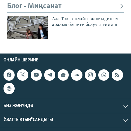
Блог - Миңсанат
Ала-Тоо – онлайн таалимдин эл
аралык бешиги болууга тийиш
ОНЛАЙН ШЕРИНЕ
БИЗ ЖӨНҮНДӨ
"АЗАТТЫКТЫН" САНДЫГЫ