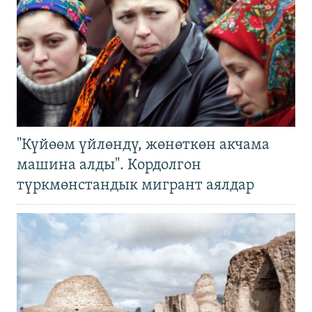
"Күйөөм үйлөндү, жөнөткөн акчама
машина алды". Кордолгон
түркмөнстандык мигрант аялдар