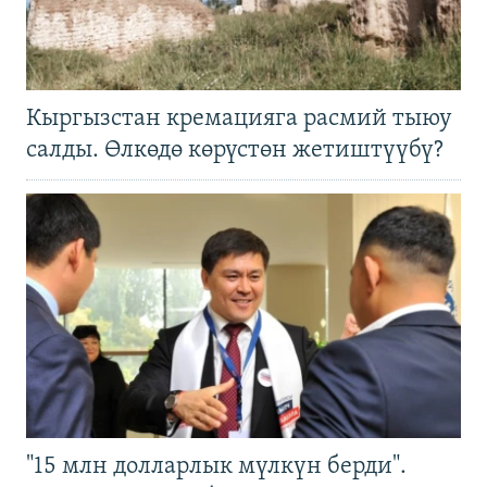
Кыргызстан кремацияга расмий тыюу
салды. Өлкөдө көрүстөн жетиштүүбү?
"15 млн долларлык мүлкүн берди".