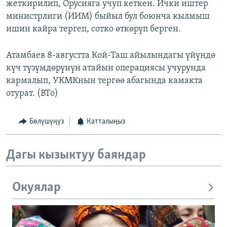
жеткирилип, Орусияга учуп кеткен. Ички иштер
министрлиги (ИИМ) быйыл бул боюнча кылмыш
ишин кайра тергеп, сотко өткөрүп берген.
Атамбаев 8-августта Кой-Таш айылындагы үйүндө
күч түзүмдөрүнүн атайын операциясы учурунда
кармалып, УКМКнын тергөө абагында камакта
отурат. (BTo)
Бөлүшүңүз
Катталыңыз
Дагы кызыктуу баяндар
Окуялар