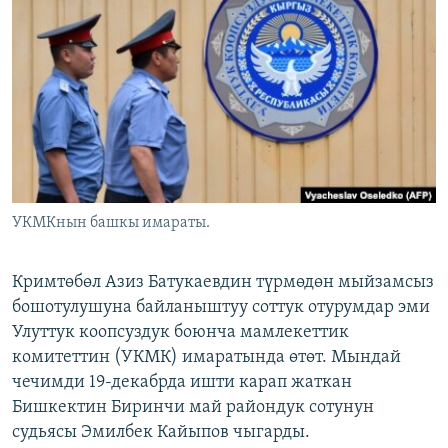
ОНЛАЙН ШЕРИНЕ
ЭЖЕ-СИҢДИЛЕР
АЗАТТЫК+
ЫҢГАЙСЫЗ СУРООЛОР
ЭЕ/АРнун бардык сайттары
УКМКнын башкы имараты.
Кримтөбөл Азиз Батукаевдин түрмөдөн мыйзамсыз
бошотулушуна байланыштуу соттук отурумдар эми
Улуттук коопсуздук боюнча мамлекеттик
комитеттин (УКМК) имаратында өтөт. Мындай
чечимди 19-декабрда ишти карап жаткан
Бишкектин Биринчи май райондук сотунун
судьясы Эмилбек Кайыпов чыгарды.