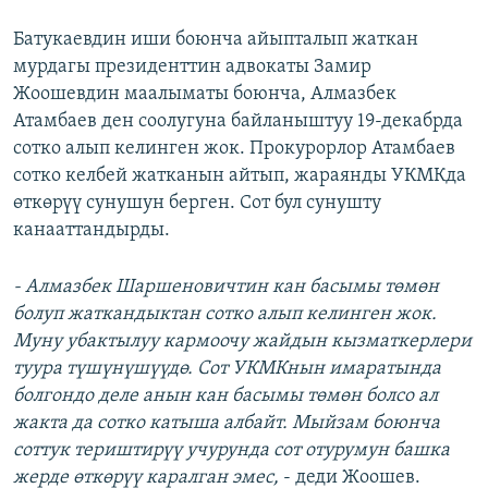
Батукаевдин иши боюнча айыпталып жаткан
мурдагы президенттин адвокаты Замир
Жоошевдин маалыматы боюнча, Алмазбек
Атамбаев ден соолугуна байланыштуу 19-декабрда
сотко алып келинген жок. Прокурорлор Атамбаев
сотко келбей жатканын айтып, жараянды УКМКда
өткөрүү сунушун берген. Сот бул сунушту
канааттандырды.
- Алмазбек Шаршеновичтин кан басымы төмөн
болуп жаткандыктан сотко алып келинген жок.
Муну убактылуу кармоочу жайдын кызматкерлери
туура түшүнүшүүдө. Сот УКМКнын имаратында
болгондо деле анын кан басымы төмөн болсо ал
жакта да сотко катыша албайт. Мыйзам боюнча
соттук териштирүү учурунда сот отурумун башка
жерде өткөрүү каралган эмес,
- деди Жоошев.