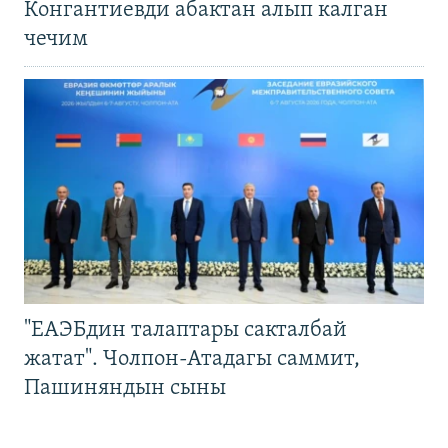
Конгантиевди абактан алып калган
чечим
"ЕАЭБдин талаптары сакталбай
жатат". Чолпон-Атадагы саммит,
Пашиняндын сыны