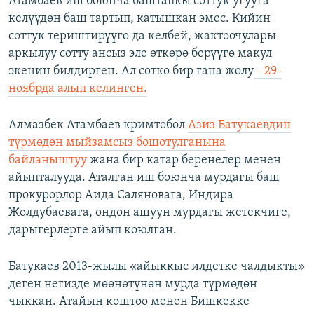
Атамбаев иш боюнча баштапкы соттук угууга
келүүдөн баш тартып, катышкан эмес. Кийин
соттук териштирүүгө да келбей, жактоочулары
аркылуу сотту ансыз эле өткөрө берүүгө макул
экенин билдирген. Ал сотко бир гана жолу
- 29-
ноябрда алып келинген.
Алмазбек Атамбаев кримтөбөл
Азиз Батукаевдин
түрмөдөн мыйзамсыз бошотулганына
байланыштуу
жана бир катар беренелер менен
айыпталууда. Аталган иш боюнча мурдагы баш
прокурорлор Аида Саляновага, Индира
Жолдубаевага, ондон ашуун мурдагы жетекчиге,
дарыгерлерге айып коюлган.
Батукаев 2013-жылы «айыккыс илдетке чалдыкты»
деген негизде мөөнөтүнөн мурда түрмөдөн
чыккан. Атайын коштоо менен Бишкекке