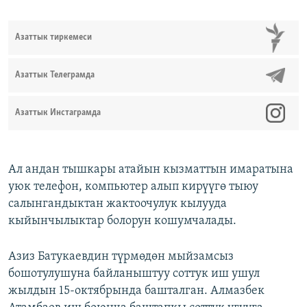
Азаттык тиркемеси
Азаттык Телеграмда
Азаттык Инстаграмда
Ал андан тышкары атайын кызматтын имаратына
уюк телефон, компьютер алып кирүүгө тыюу
салынгандыктан жактоочулук кылууда
кыйынчылыктар болорун кошумчалады.
Азиз Батукаевдин түрмөдөн мыйзамсыз
бошотулушуна байланыштуу соттук иш ушул
жылдын 15-октябрында башталган. Алмазбек