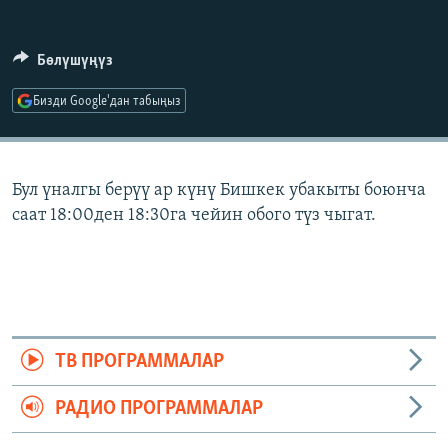
ОНЛАЙН ШЕРИНЕ
ЭЖЕ-СИҢДИЛЕР
АЗАТТЫК+
Бөлүшүңүз
ЫҢГАЙСЫЗ СУРООЛОР
Бизди Google'дан табыңыз
ЭЕ/АРнун бардык сайттары
Бул үналгы берүү ар күнү Бишкек убакыты боюнча
саат 18:00ден 18:30га чейин обого түз чыгат.
ТВ ПРОГРАММАЛАР
РАДИО ПРОГРАММАЛАР