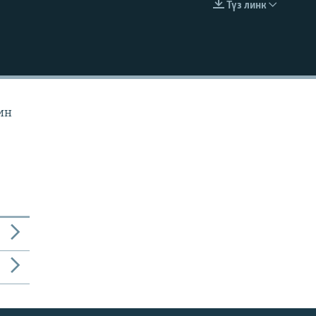
Түз линк
EMBED
ин