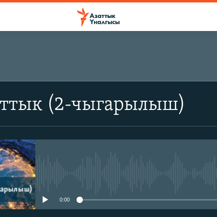
аттык (2-чыгарылыш)
No media source currently avail
0:00