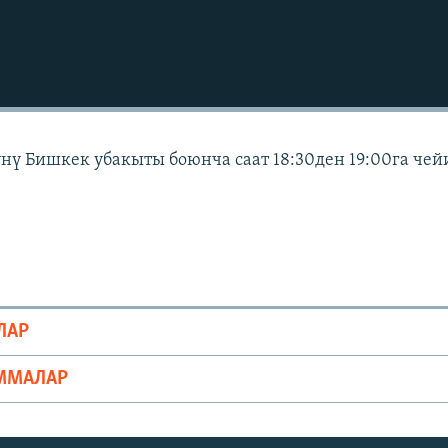
күнү Бишкек убакыты боюнча саат 18:30ден 19:00га чей
ЛАР
ММАЛАР