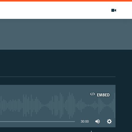
EMBED
able
30:00