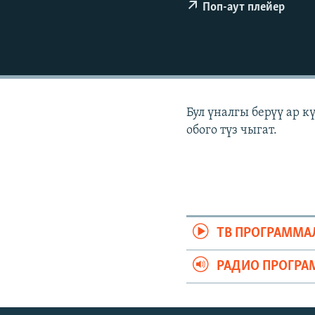
ЭЖЕ-СИҢДИЛЕР
Поп-аут плейер
АЗАТТЫК+
ЫҢГАЙСЫЗ СУРООЛОР
Бул үналгы берүү ар 
обого түз чыгат.
ТВ ПРОГРАММА
РАДИО ПРОГРА