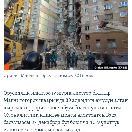
ОНЛАЙН ШЕРИНЕ
ЭЖЕ-СИҢДИЛЕР
АЗАТТЫК+
ЫҢГАЙСЫЗ СУРООЛОР
ЭЕ/АРнун бардык сайттары
Орусия, Магнитогорск. 2-январь, 2019-жыл.
Орусиялык иликтөөчү журналисттер былтыр
Магнитогорск шаарында 39 адамдын өмүрүн алган
кырсык террористтик чабуул болгонун жазышты.
Журналисттик иликтөө менен алектенген Baza
басылмасы 27-декабрда бул боюнча 40 мүнөттүк
иликтөө материалын жарыялады.