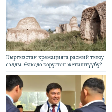
Кыргызстан кремацияга расмий тыюу
салды. Өлкөдө көрүстөн жетиштүүбү?