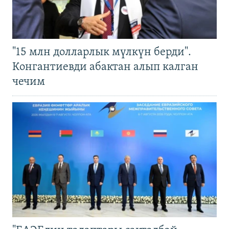
"15 млн долларлык мүлкүн берди".
Конгантиевди абактан алып калган
чечим