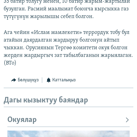
35 батир толугу менен, 10 батир жарым-жартылай
бузулган. Расмий маалымат боюнча кырсыкка газ
түтүгүнүн жарылышы себеп болгон.
Ага чейин «Ислам мамлекети» террордук тобу бул
атайын даярдалган жардыруу болгонун айтып
чыккан. Орусиянын Тергөө комитети окуя болгон
жерден жардыргыч зат табылбаганын жарыялаган.
(BTo)
Бөлүшүңүз
Катталыңыз
Дагы кызыктуу баяндар
Окуялар