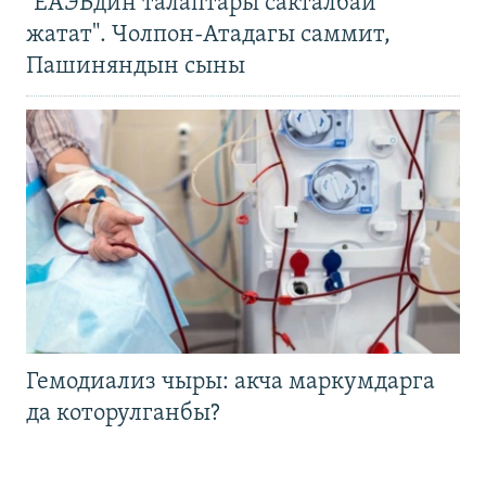
"ЕАЭБдин талаптары сакталбай
жатат". Чолпон-Атадагы саммит,
Пашиняндын сыны
Гемодиализ чыры: акча маркумдарга
да которулганбы?