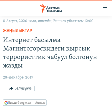
Линктер
Мазмунга
өтүңүз
8-Август, 2026-жыл, ишемби, Бишкек убактысы 12:00
Навигацияга
ЖАҢЫЛЫКТАР
өтүңүз
ЖАҢЫЛЫКТАР
КЫРГЫЗСТАН
Издөөгө
Интернет басылма
салыңыз
ДҮЙНӨ
КЫРГЫЗСТАН
Магнитогорскидеги кырсык
УКРАИНА
САЯСАТ
ДҮЙНӨ
террористтик чабуул болгонун
АТАЙЫН ИЛИКТӨӨ
ЭКОНОМИКА
БОРБОР АЗИЯ
жазды
ТВ ПРОГРАММАЛАР
МАДАНИЯТ
28-Декабрь, 2019
ПОДКАСТ
БҮГҮН АЗАТТЫКТА
Бөлүшүңүз
ӨЗГӨЧӨ ПИКИР
ЭКСПЕРТТЕР ТАЛДАЙТ
БИЗ ЖАНА ДҮЙНӨ
Русский
Бизди Google'дан табыңыз
ДАНИСТЕ