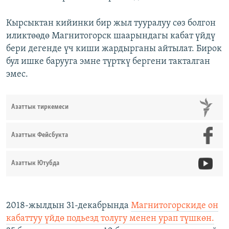
Кырсыктан кийинки бир жыл тууралуу сөз болгон
иликтөөдө Магнитогорск шаарындагы кабат үйдү
бери дегенде үч киши жардырганы айтылат. Бирок
бул ишке барууга эмне түрткү бергени такталган
эмес.
Азаттык тиркемеси
Азаттык Фейсбукта
Азаттык Ютубда
2018-жылдын 31-декабрында
Магнитогорскиде он
кабаттуу үйдө подьезд толугу менен урап түшкөн.