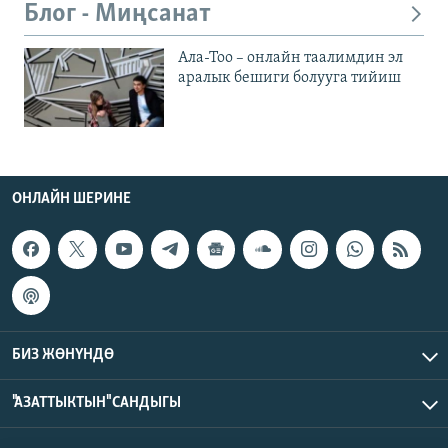
Блог - Миңсанат
Ала-Тоо – онлайн таалимдин эл
аралык бешиги болууга тийиш
ОНЛАЙН ШЕРИНЕ
БИЗ ЖӨНҮНДӨ
"АЗАТТЫКТЫН" САНДЫГЫ