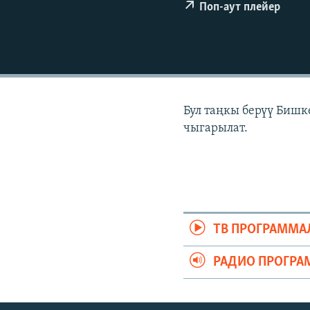
ЭЖЕ-СИҢДИЛЕР
Поп-аут плейер
АЗАТТЫК+
ЫҢГАЙСЫЗ СУРООЛОР
Бул таңкы берүү Бишк
чыгарылат.
ТВ ПРОГРАММА
РАДИО ПРОГРА