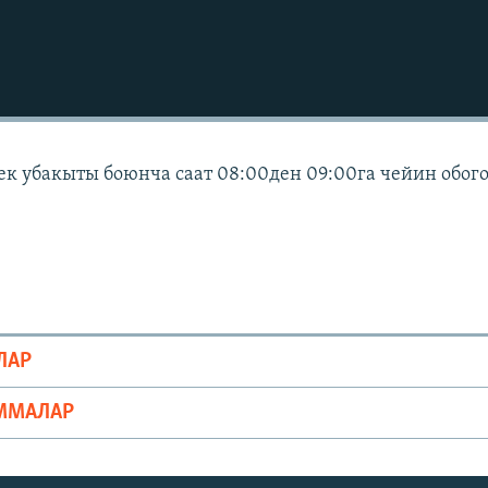
ек убакыты боюнча саат 08:00ден 09:00га чейин обог
ЛАР
ММАЛАР