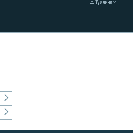
Түз линк
EMBED
о