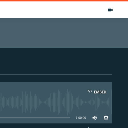
EMBED
able
1:00:00