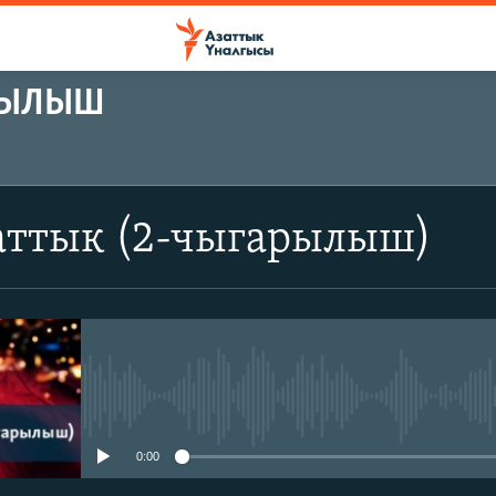
АРЫЛЫШ
аттык (2-чыгарылыш)
No media source currently avail
0:00