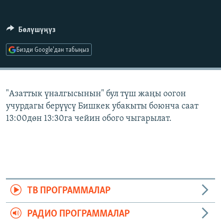
ОНЛАЙН ШЕРИНЕ
ЭЖЕ-СИҢДИЛЕР
АЗАТТЫК+
Бөлүшүңүз
ЫҢГАЙСЫЗ СУРООЛОР
Бизди Google'дан табыңыз
ЭЕ/АРнун бардык сайттары
"Азаттык үналгысынын" бул түш жаңы оогон
учурдагы берүүсү Бишкек убакыты боюнча саат
13:00дөн 13:30га чейин обого чыгарылат.
ТВ ПРОГРАММАЛАР
РАДИО ПРОГРАММАЛАР