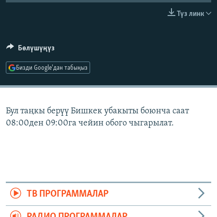
ОНЛАЙН ШЕРИНЕ
ЭЖЕ-СИҢДИЛЕР
Түз линк
АЗАТТЫК+
ЫҢГАЙСЫЗ СУРООЛОР
Бөлүшүңүз
Бизди Google'дан табыңыз
ЭЕ/АРнун бардык сайттары
Бул таңкы берүү Бишкек убакыты боюнча саат
08:00ден 09:00га чейин обого чыгарылат.
ТВ ПРОГРАММАЛАР