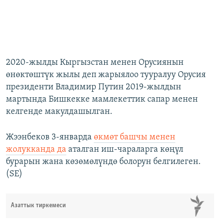
2020-жылды Кыргызстан менен Орусиянын
өнөктөштүк жылы деп жарыялоо тууралуу Орусия
президенти Владимир Путин 2019-жылдын
мартында Бишкекке мамлекеттик сапар менен
келгенде макулдашылган.
Жээнбеков 3-январда
өкмөт башчы менен
жолукканда да
аталган иш-чараларга көңүл
бурарын жана көзөмөлүндө болорун белгилеген.
(SE)
Азаттык тиркемеси