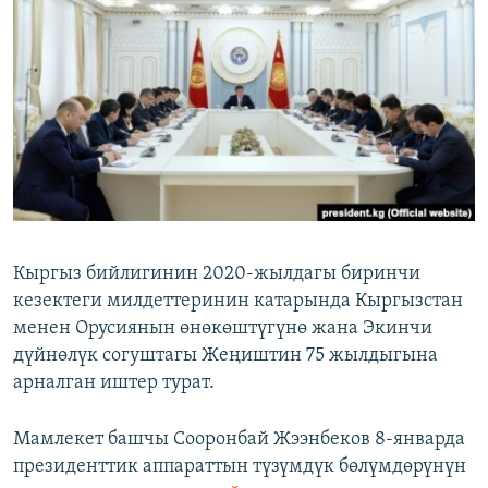
ОНЛАЙН ШЕРИНЕ
ЭЖЕ-СИҢДИЛЕР
АЗАТТЫК+
ЫҢГАЙСЫЗ СУРООЛОР
ЭЕ/АРнун бардык сайттары
Кыргыз бийлигинин 2020-жылдагы биринчи
кезектеги милдеттеринин катарында Кыргызстан
менен Орусиянын өнөкөштүгүнө жана Экинчи
дүйнөлүк согуштагы Жеңиштин 75 жылдыгына
арналган иштер турат.
Мамлекет башчы Сооронбай Жээнбеков 8-январда
президенттик аппараттын түзүмдүк бөлүмдөрүнүн