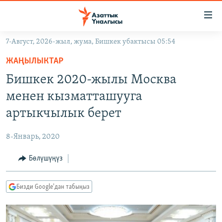
Линктер
Мазмунга
өтүңүз
7-Август, 2026-жыл, жума, Бишкек убактысы 05:54
Навигацияга
ЖАҢЫЛЫКТАР
өтүңүз
ЖАҢЫЛЫКТАР
КЫРГЫЗСТАН
Издөөгө
Бишкек 2020-жылы Москва
салыңыз
ДҮЙНӨ
КЫРГЫЗСТАН
менен кызматташууга
УКРАИНА
САЯСАТ
ДҮЙНӨ
артыкчылык берет
АТАЙЫН ИЛИКТӨӨ
ЭКОНОМИКА
БОРБОР АЗИЯ
8-Январь, 2020
ТВ ПРОГРАММАЛАР
МАДАНИЯТ
Бөлүшүңүз
ПОДКАСТ
БҮГҮН АЗАТТЫКТА
ӨЗГӨЧӨ ПИКИР
ЭКСПЕРТТЕР ТАЛДАЙТ
Бизди Google'дан табыңыз
БИЗ ЖАНА ДҮЙНӨ
Русский
ДАНИСТЕ