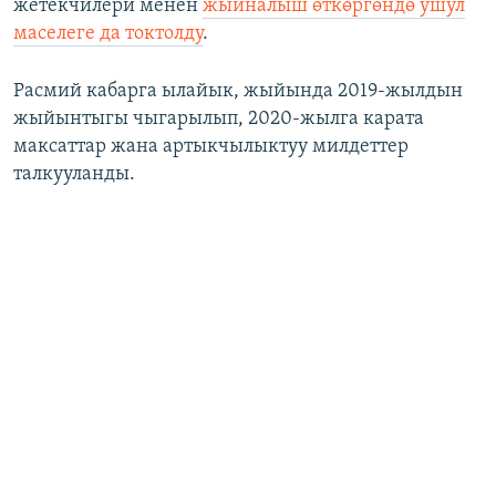
жетекчилери менен
жыйналыш өткөргөндө ушул
маселеге да токтолду
.
Расмий кабарга ылайык, жыйында 2019-жылдын
жыйынтыгы чыгарылып, 2020-жылга карата
максаттар жана артыкчылыктуу милдеттер
талкууланды.