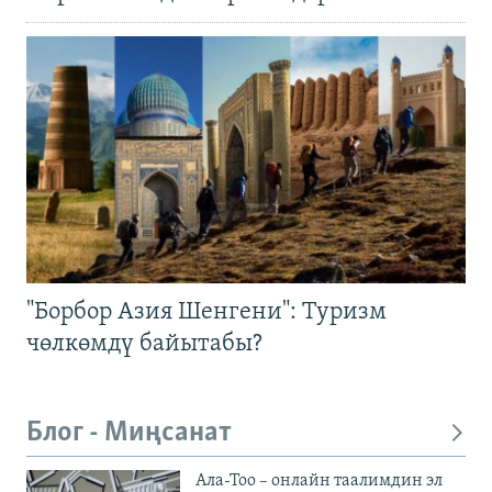
"Борбор Азия Шенгени": Туризм
чөлкөмдү байытабы?
Блог - Миңсанат
Ала-Тоо – онлайн таалимдин эл