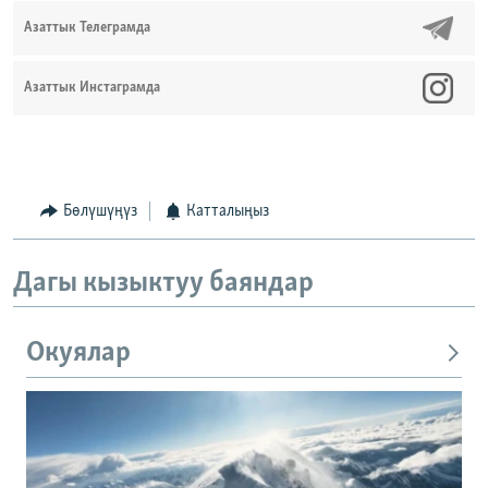
Азаттык Телеграмда
Азаттык Инстаграмда
Бөлүшүңүз
Катталыңыз
Дагы кызыктуу баяндар
Окуялар