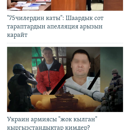
"75чилердин каты": Шаардык сот
тараптардын апелляция арызын
карайт
Украин армиясы "жок кылган"
кыргызстандыктар кимдер?