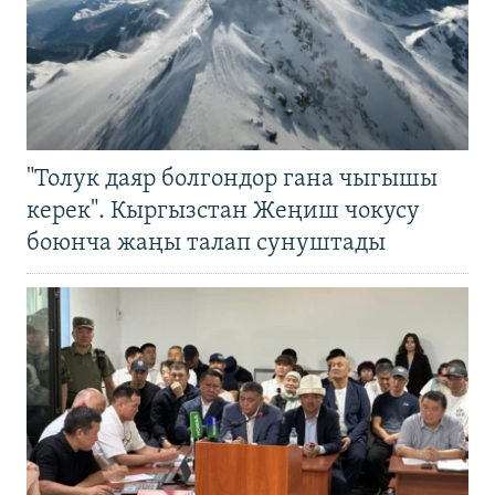
"Толук даяр болгондор гана чыгышы
керек". Кыргызстан Жеңиш чокусу
боюнча жаңы талап сунуштады