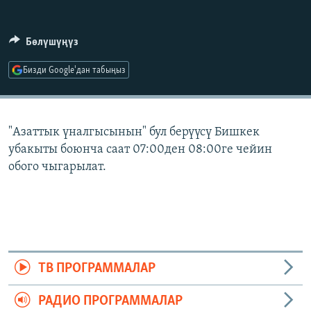
ОНЛАЙН ШЕРИНЕ
ЭЖЕ-СИҢДИЛЕР
АЗАТТЫК+
Бөлүшүңүз
ЫҢГАЙСЫЗ СУРООЛОР
Бизди Google'дан табыңыз
ЭЕ/АРнун бардык сайттары
"Азаттык үналгысынын" бул берүүсү Бишкек
убакыты боюнча саат 07:00ден 08:00ге чейин
обого чыгарылат.
ТВ ПРОГРАММАЛАР
РАДИО ПРОГРАММАЛАР