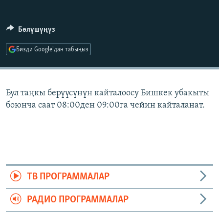
ОНЛАЙН ШЕРИНЕ
ЭЖЕ-СИҢДИЛЕР
АЗАТТЫК+
Бөлүшүңүз
ЫҢГАЙСЫЗ СУРООЛОР
Бизди Google'дан табыңыз
ЭЕ/АРнун бардык сайттары
Бул таңкы берүүсүнүн кайталоосу Бишкек убакыты
боюнча саат 08:00ден 09:00га чейин кайталанат.
ТВ ПРОГРАММАЛАР
РАДИО ПРОГРАММАЛАР