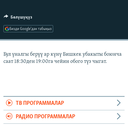
ОНЛАЙН ШЕРИНЕ
ЭЖЕ-СИҢДИЛЕР
АЗАТТЫК+
Бөлүшүңүз
ЫҢГАЙСЫЗ СУРООЛОР
Бизди Google'дан табыңыз
ЭЕ/АРнун бардык сайттары
Бул үналгы берүү ар күнү Бишкек убакыты боюнча
саат 18:30ден 19:00га чейин обого түз чыгат.
ТВ ПРОГРАММАЛАР
РАДИО ПРОГРАММАЛАР