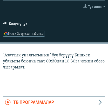
ОНЛАЙН ШЕРИНЕ
ЭЖЕ-СИҢДИЛЕР
Түз линк
АЗАТТЫК+
ЫҢГАЙСЫЗ СУРООЛОР
Бөлүшүңүз
Бизди Google'дан табыңыз
ЭЕ/АРнун бардык сайттары
"Азаттык үналгысынын" бул берүүсү Бишкек
убакыты боюнча саат 09:30дан 10:30га чейин обого
чыгарылат.
ТВ ПРОГРАММАЛАР