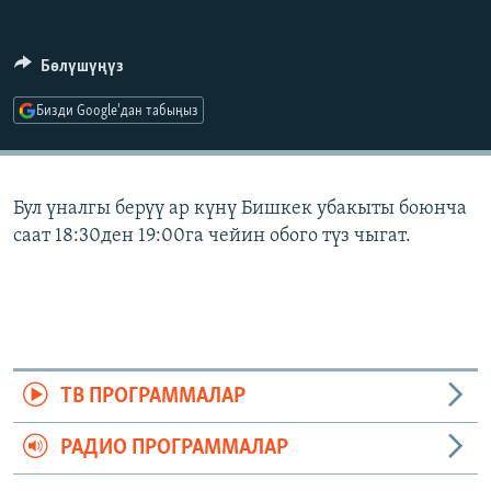
ОНЛАЙН ШЕРИНЕ
ЭЖЕ-СИҢДИЛЕР
АЗАТТЫК+
Бөлүшүңүз
ЫҢГАЙСЫЗ СУРООЛОР
Бизди Google'дан табыңыз
ЭЕ/АРнун бардык сайттары
Бул үналгы берүү ар күнү Бишкек убакыты боюнча
саат 18:30ден 19:00га чейин обого түз чыгат.
ТВ ПРОГРАММАЛАР
РАДИО ПРОГРАММАЛАР