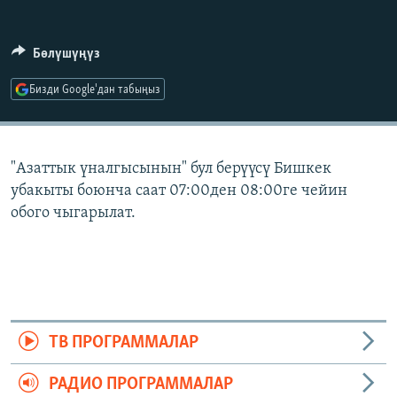
ОНЛАЙН ШЕРИНЕ
ЭЖЕ-СИҢДИЛЕР
АЗАТТЫК+
Бөлүшүңүз
ЫҢГАЙСЫЗ СУРООЛОР
Бизди Google'дан табыңыз
ЭЕ/АРнун бардык сайттары
"Азаттык үналгысынын" бул берүүсү Бишкек
убакыты боюнча саат 07:00ден 08:00ге чейин
обого чыгарылат.
ТВ ПРОГРАММАЛАР
РАДИО ПРОГРАММАЛАР