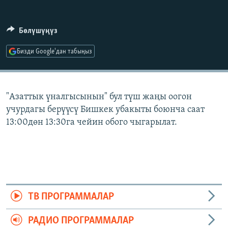
ОНЛАЙН ШЕРИНЕ
ЭЖЕ-СИҢДИЛЕР
АЗАТТЫК+
Бөлүшүңүз
ЫҢГАЙСЫЗ СУРООЛОР
Бизди Google'дан табыңыз
ЭЕ/АРнун бардык сайттары
"Азаттык үналгысынын" бул түш жаңы оогон
учурдагы берүүсү Бишкек убакыты боюнча саат
13:00дөн 13:30га чейин обого чыгарылат.
ТВ ПРОГРАММАЛАР
РАДИО ПРОГРАММАЛАР