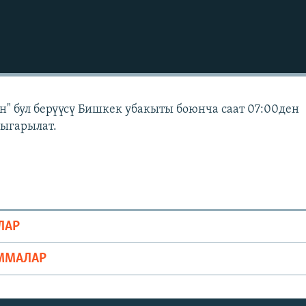
" бул берүүсү Бишкек убакыты боюнча саат 07:00ден
чыгарылат.
ЛАР
ММАЛАР