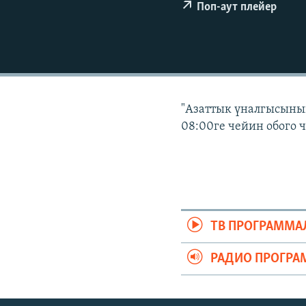
ЭЖЕ-СИҢДИЛЕР
Поп-аут плейер
АЗАТТЫК+
ЫҢГАЙСЫЗ СУРООЛОР
"Азаттык үналгысынын
08:00ге чейин обого 
ТВ ПРОГРАММА
РАДИО ПРОГРА