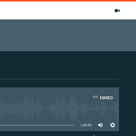
EMBED
able
1:00:00