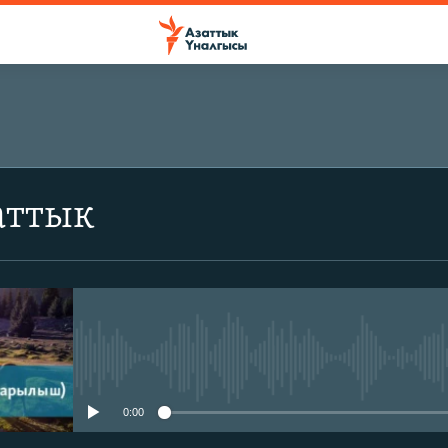
аттык
No media source currently avail
0:00