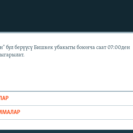
" бул берүүсү Бишкек убакыты боюнча саат 07:00ден
чыгарылат.
ЛАР
ММАЛАР