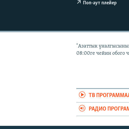
ЭЖЕ-СИҢДИЛЕР
Поп-аут плейер
АЗАТТЫК+
ЫҢГАЙСЫЗ СУРООЛОР
"Азаттык үналгысынын
08:00ге чейин обого 
ТВ ПРОГРАММА
РАДИО ПРОГРА