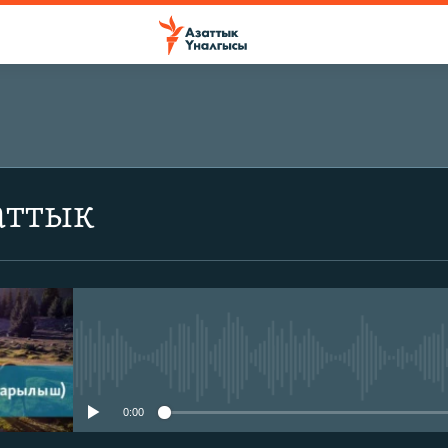
аттык
No media source currently avail
0:00