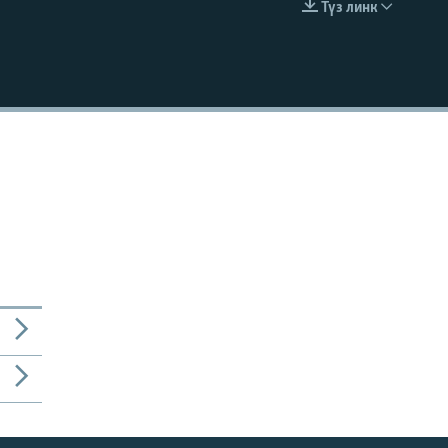
Түз линк
EMBED