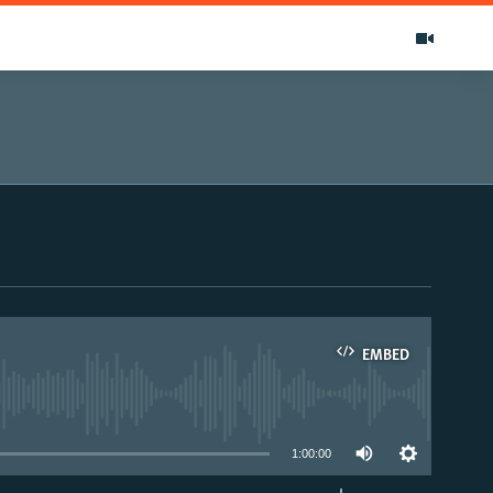
EMBED
able
1:00:00