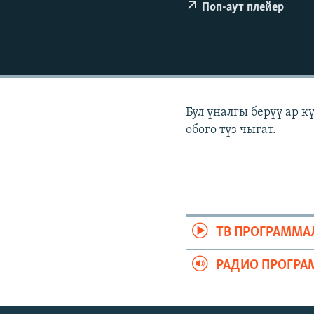
ЭЖЕ-СИҢДИЛЕР
Поп-аут плейер
АЗАТТЫК+
ЫҢГАЙСЫЗ СУРООЛОР
Бул үналгы берүү ар 
обого түз чыгат.
ТВ ПРОГРАММА
РАДИО ПРОГРА