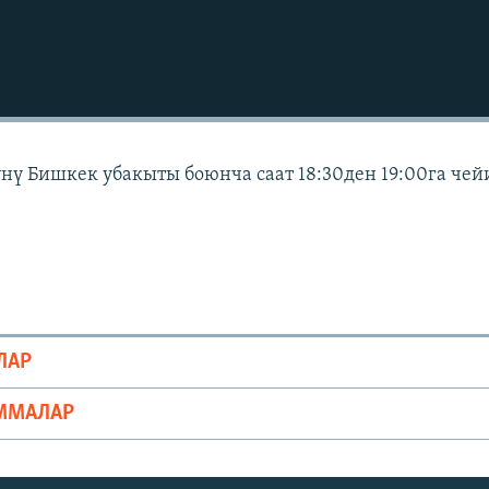
күнү Бишкек убакыты боюнча саат 18:30ден 19:00га чей
ЛАР
ММАЛАР