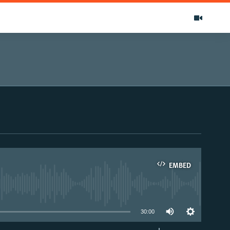
EMBED
able
30:00