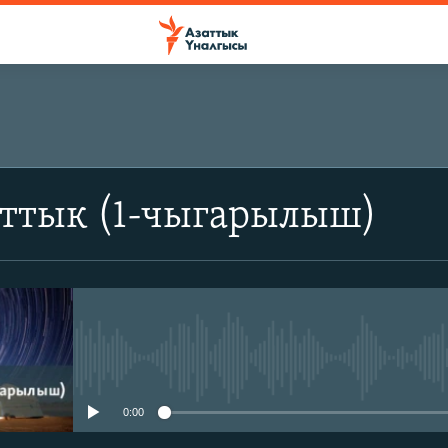
аттык (1-чыгарылыш)
No media source currently avail
0:00