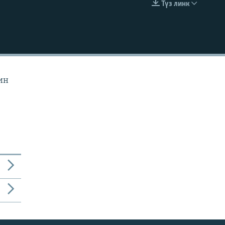
Түз линк
EMBED
ин