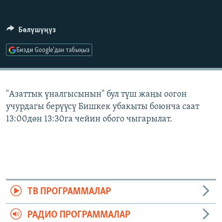
ОНЛАЙН ШЕРИНЕ
ЭЖЕ-СИҢДИЛЕР
АЗАТТЫК+
Бөлүшүңүз
ЫҢГАЙСЫЗ СУРООЛОР
Бизди Google'дан табыңыз
ЭЕ/АРнун бардык сайттары
"Азаттык үналгысынын" бул түш жаңы оогон
учурдагы берүүсү Бишкек убакыты боюнча саат
13:00дөн 13:30га чейин обого чыгарылат.
ТВ ПРОГРАММАЛАР
РАДИО ПРОГРАММАЛАР