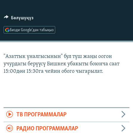
ОНЛАЙН ШЕРИНЕ
ЭЖЕ-СИҢДИЛЕР
АЗАТТЫК+
Бөлүшүңүз
ЫҢГАЙСЫЗ СУРООЛОР
Бизди Google'дан табыңыз
ЭЕ/АРнун бардык сайттары
"Азаттык үналгысынын" бул түш жаңы оогон
учурдагы берүүсү Бишкек убакыты боюнча саат
15:00дөн 15:30га чейин обого чыгарылат.
ТВ ПРОГРАММАЛАР
РАДИО ПРОГРАММАЛАР