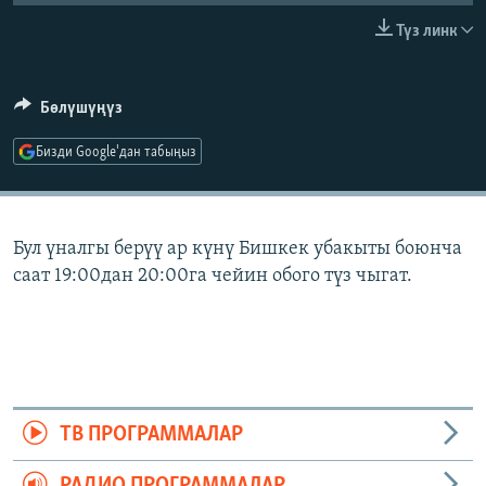
ОНЛАЙН ШЕРИНЕ
ЭЖЕ-СИҢДИЛЕР
Түз линк
АЗАТТЫК+
ЫҢГАЙСЫЗ СУРООЛОР
Бөлүшүңүз
Бизди Google'дан табыңыз
ЭЕ/АРнун бардык сайттары
Бул үналгы берүү ар күнү Бишкек убакыты боюнча
саат 19:00дан 20:00га чейин обого түз чыгат.
ТВ ПРОГРАММАЛАР