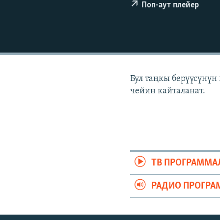
ЭЖЕ-СИҢДИЛЕР
Поп-аут плейер
АЗАТТЫК+
ЫҢГАЙСЫЗ СУРООЛОР
Бул таңкы берүүсүнүн
чейин кайталанат.
ТВ ПРОГРАММА
РАДИО ПРОГРА