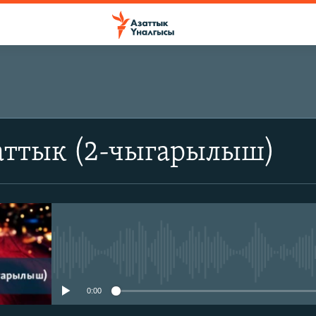
аттык (2-чыгарылыш)
No media source currently avail
0:00