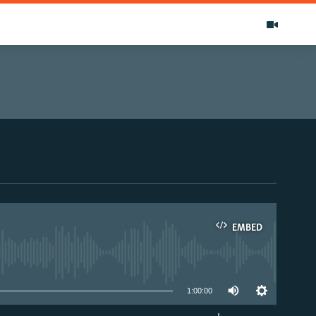
EMBED
able
1:00:00