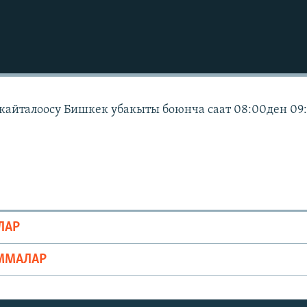
 кайталоосу Бишкек убакыты боюнча саат 08:00ден 09
ЛАР
ММАЛАР