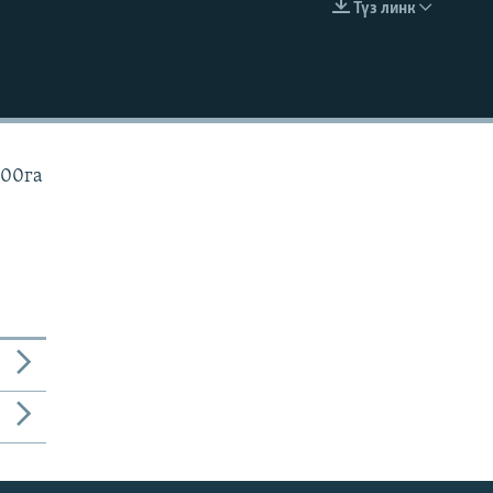
Түз линк
EMBED
:00га