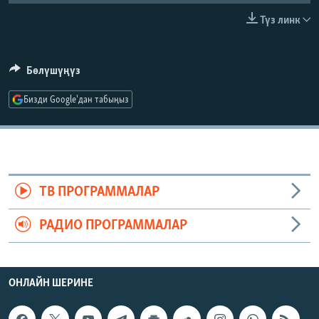
ОНЛАЙН ШЕРИНЕ
ЭЖЕ-СИҢДИЛЕР
Түз линк
АЗАТТЫК+
ЫҢГАЙСЫЗ СУРООЛОР
Бөлүшүңүз
Бизди Google'дан табыңыз
ЭЕ/АРнун бардык сайттары
ТВ ПРОГРАММАЛАР
РАДИО ПРОГРАММАЛАР
ОНЛАЙН ШЕРИНЕ