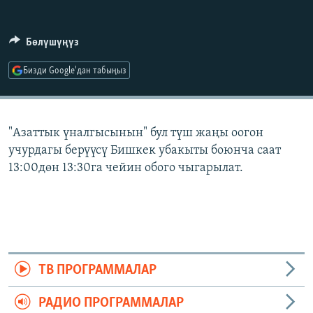
ОНЛАЙН ШЕРИНЕ
ЭЖЕ-СИҢДИЛЕР
АЗАТТЫК+
Бөлүшүңүз
ЫҢГАЙСЫЗ СУРООЛОР
Бизди Google'дан табыңыз
ЭЕ/АРнун бардык сайттары
"Азаттык үналгысынын" бул түш жаңы оогон
учурдагы берүүсү Бишкек убакыты боюнча саат
13:00дөн 13:30га чейин обого чыгарылат.
ТВ ПРОГРАММАЛАР
РАДИО ПРОГРАММАЛАР