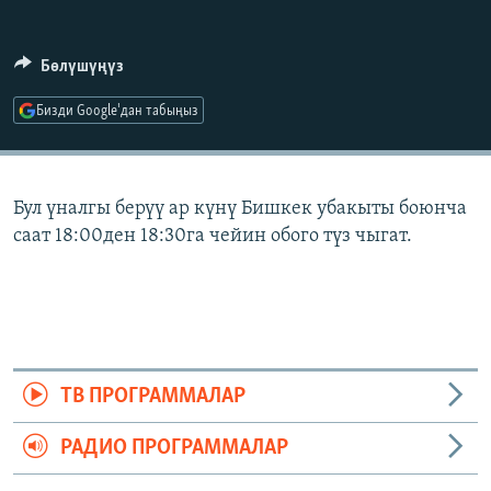
ОНЛАЙН ШЕРИНЕ
ЭЖЕ-СИҢДИЛЕР
АЗАТТЫК+
Бөлүшүңүз
ЫҢГАЙСЫЗ СУРООЛОР
Бизди Google'дан табыңыз
ЭЕ/АРнун бардык сайттары
Бул үналгы берүү ар күнү Бишкек убакыты боюнча
саат 18:00ден 18:30га чейин обого түз чыгат.
ТВ ПРОГРАММАЛАР
РАДИО ПРОГРАММАЛАР