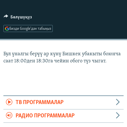
ОНЛАЙН ШЕРИНЕ
ЭЖЕ-СИҢДИЛЕР
АЗАТТЫК+
Бөлүшүңүз
ЫҢГАЙСЫЗ СУРООЛОР
Бизди Google'дан табыңыз
ЭЕ/АРнун бардык сайттары
Бул үналгы берүү ар күнү Бишкек убакыты боюнча
саат 18:00ден 18:30га чейин обого түз чыгат.
ТВ ПРОГРАММАЛАР
РАДИО ПРОГРАММАЛАР