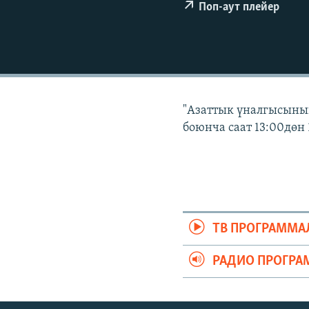
ЭЖЕ-СИҢДИЛЕР
Поп-аут плейер
АЗАТТЫК+
ЫҢГАЙСЫЗ СУРООЛОР
"Азаттык үналгысынын
боюнча саат 13:00дөн 
ТВ ПРОГРАММА
РАДИО ПРОГРА