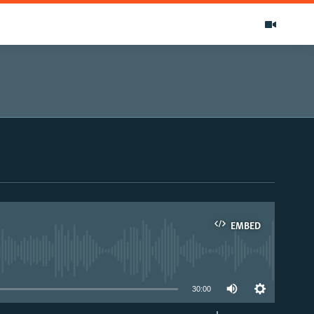
EMBED
able
30:00