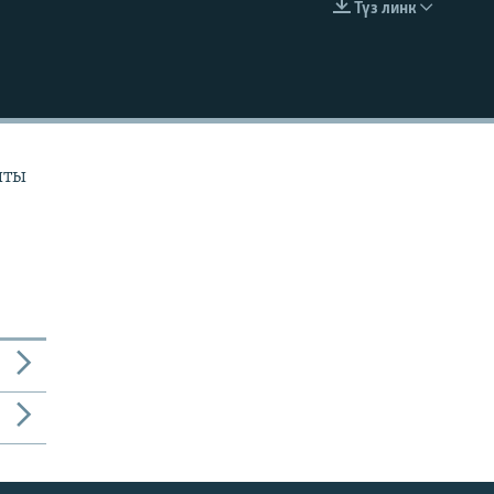
Түз линк
EMBED
ыты