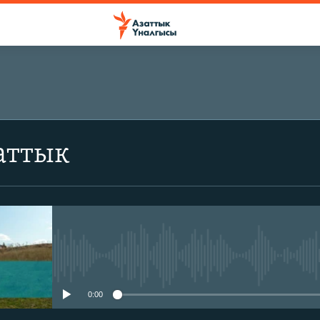
аттык
No media source currently avail
0:00