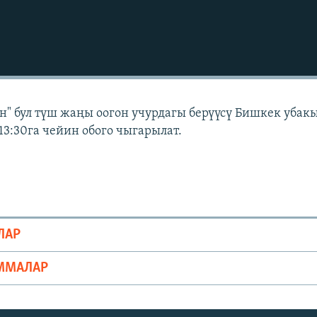
" бул түш жаңы оогон учурдагы берүүсү Бишкек убак
13:30га чейин обого чыгарылат.
ЛАР
ММАЛАР