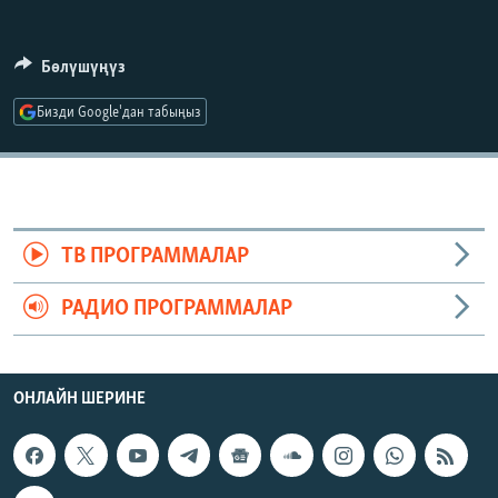
ОНЛАЙН ШЕРИНЕ
ЭЖЕ-СИҢДИЛЕР
АЗАТТЫК+
Бөлүшүңүз
ЫҢГАЙСЫЗ СУРООЛОР
Бизди Google'дан табыңыз
ЭЕ/АРнун бардык сайттары
ТВ ПРОГРАММАЛАР
РАДИО ПРОГРАММАЛАР
ОНЛАЙН ШЕРИНЕ