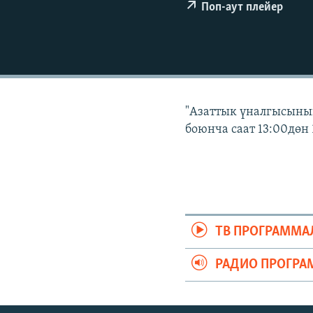
ЭЖЕ-СИҢДИЛЕР
Поп-аут плейер
АЗАТТЫК+
ЫҢГАЙСЫЗ СУРООЛОР
"Азаттык үналгысынын
боюнча саат 13:00дөн 
ТВ ПРОГРАММА
РАДИО ПРОГРА