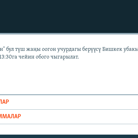
" бул түш жаңы оогон учурдагы берүүсү Бишкек убак
13:30га чейин обого чыгарылат.
ЛАР
ММАЛАР