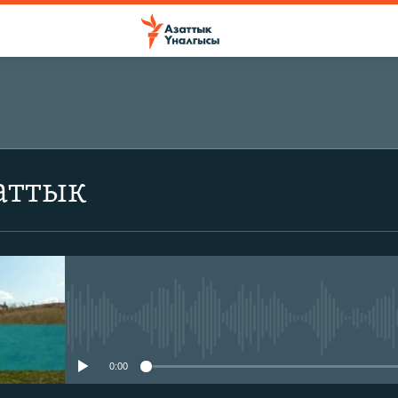
аттык
No media source currently avail
0:00