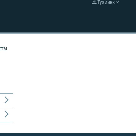
Түз линк
EMBED
ыты