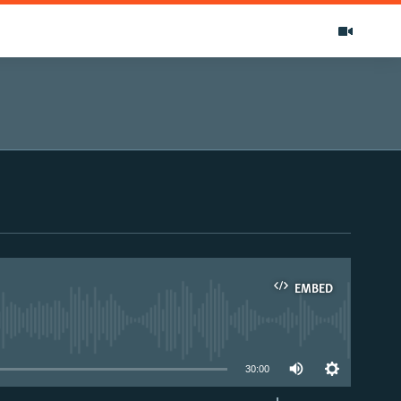
EMBED
able
30:00