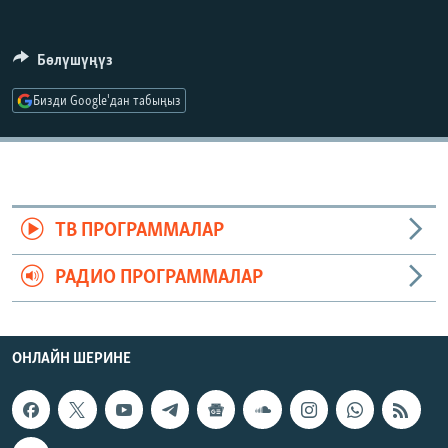
ОНЛАЙН ШЕРИНЕ
ЭЖЕ-СИҢДИЛЕР
АЗАТТЫК+
Бөлүшүңүз
ЫҢГАЙСЫЗ СУРООЛОР
Бизди Google'дан табыңыз
ЭЕ/АРнун бардык сайттары
ТВ ПРОГРАММАЛАР
РАДИО ПРОГРАММАЛАР
ОНЛАЙН ШЕРИНЕ