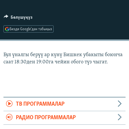
ОНЛАЙН ШЕРИНЕ
ЭЖЕ-СИҢДИЛЕР
АЗАТТЫК+
Бөлүшүңүз
ЫҢГАЙСЫЗ СУРООЛОР
Бизди Google'дан табыңыз
ЭЕ/АРнун бардык сайттары
Бул үналгы берүү ар күнү Бишкек убакыты боюнча
саат 18:30ден 19:00га чейин обого түз чыгат.
ТВ ПРОГРАММАЛАР
РАДИО ПРОГРАММАЛАР