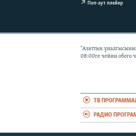
ЭЖЕ-СИҢДИЛЕР
Поп-аут плейер
АЗАТТЫК+
ЫҢГАЙСЫЗ СУРООЛОР
"Азаттык үналгысынын
08:00ге чейин обого 
ТВ ПРОГРАММА
РАДИО ПРОГРА