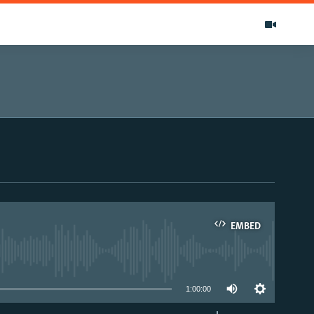
EMBED
able
1:00:00