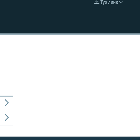
Түз линк
EMBED