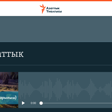
аттык
No media source currently avail
0:00