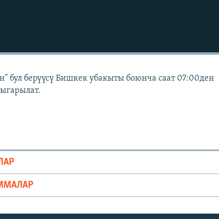
" бул берүүсү Бишкек убакыты боюнча саат 07:00ден
чыгарылат.
ЛАР
ММАЛАР