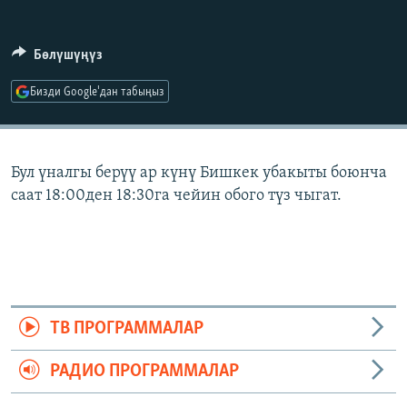
ОНЛАЙН ШЕРИНЕ
ЭЖЕ-СИҢДИЛЕР
АЗАТТЫК+
Бөлүшүңүз
ЫҢГАЙСЫЗ СУРООЛОР
Бизди Google'дан табыңыз
ЭЕ/АРнун бардык сайттары
Бул үналгы берүү ар күнү Бишкек убакыты боюнча
саат 18:00ден 18:30га чейин обого түз чыгат.
ТВ ПРОГРАММАЛАР
РАДИО ПРОГРАММАЛАР