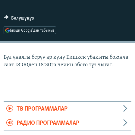
ОНЛАЙН ШЕРИНЕ
ЭЖЕ-СИҢДИЛЕР
АЗАТТЫК+
Бөлүшүңүз
ЫҢГАЙСЫЗ СУРООЛОР
Бизди Google'дан табыңыз
ЭЕ/АРнун бардык сайттары
Бул үналгы берүү ар күнү Бишкек убакыты боюнча
саат 18:00ден 18:30га чейин обого түз чыгат.
ТВ ПРОГРАММАЛАР
РАДИО ПРОГРАММАЛАР