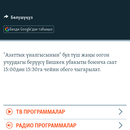
ОНЛАЙН ШЕРИНЕ
ЭЖЕ-СИҢДИЛЕР
АЗАТТЫК+
Бөлүшүңүз
ЫҢГАЙСЫЗ СУРООЛОР
Бизди Google'дан табыңыз
ЭЕ/АРнун бардык сайттары
"Азаттык үналгысынын" бул түш жаңы оогон
учурдагы берүүсү Бишкек убакыты боюнча саат
15:00дөн 15:30га чейин обого чыгарылат.
ТВ ПРОГРАММАЛАР
РАДИО ПРОГРАММАЛАР