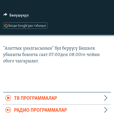
ОНЛАЙН ШЕРИНЕ
ЭЖЕ-СИҢДИЛЕР
АЗАТТЫК+
Бөлүшүңүз
ЫҢГАЙСЫЗ СУРООЛОР
Бизди Google'дан табыңыз
ЭЕ/АРнун бардык сайттары
"Азаттык үналгысынын" бул берүүсү Бишкек
убакыты боюнча саат 07:00ден 08:00ге чейин
обого чыгарылат.
ТВ ПРОГРАММАЛАР
РАДИО ПРОГРАММАЛАР