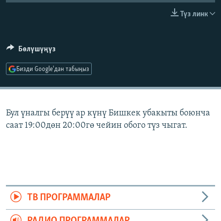
ОНЛАЙН ШЕРИНЕ
ЭЖЕ-СИҢДИЛЕР
Түз линк
АЗАТТЫК+
ЫҢГАЙСЫЗ СУРООЛОР
Бөлүшүңүз
Бизди Google'дан табыңыз
ЭЕ/АРнун бардык сайттары
Бул үналгы берүү ар күнү Бишкек убакыты боюнча
саат 19:00дөн 20:00гө чейин обого түз чыгат.
ТВ ПРОГРАММАЛАР