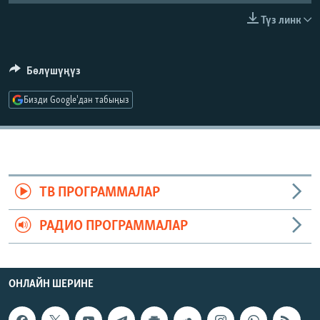
ОНЛАЙН ШЕРИНЕ
ЭЖЕ-СИҢДИЛЕР
Түз линк
АЗАТТЫК+
ЫҢГАЙСЫЗ СУРООЛОР
Бөлүшүңүз
Бизди Google'дан табыңыз
ЭЕ/АРнун бардык сайттары
ТВ ПРОГРАММАЛАР
РАДИО ПРОГРАММАЛАР
ОНЛАЙН ШЕРИНЕ