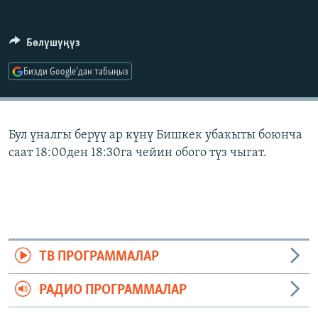
ОНЛАЙН ШЕРИНЕ
ЭЖЕ-СИҢДИЛЕР
АЗАТТЫК+
Бөлүшүңүз
ЫҢГАЙСЫЗ СУРООЛОР
Бизди Google'дан табыңыз
ЭЕ/АРнун бардык сайттары
Бул үналгы берүү ар күнү Бишкек убакыты боюнча
саат 18:00ден 18:30га чейин обого түз чыгат.
ТВ ПРОГРАММАЛАР
РАДИО ПРОГРАММАЛАР