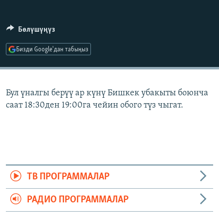
ОНЛАЙН ШЕРИНЕ
ЭЖЕ-СИҢДИЛЕР
АЗАТТЫК+
Бөлүшүңүз
ЫҢГАЙСЫЗ СУРООЛОР
Бизди Google'дан табыңыз
ЭЕ/АРнун бардык сайттары
Бул үналгы берүү ар күнү Бишкек убакыты боюнча
саат 18:30ден 19:00га чейин обого түз чыгат.
ТВ ПРОГРАММАЛАР
РАДИО ПРОГРАММАЛАР