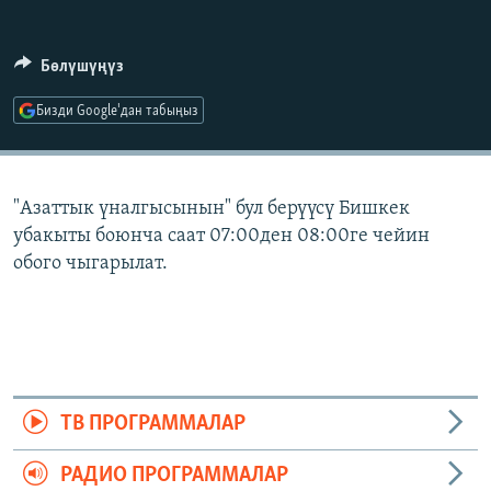
ОНЛАЙН ШЕРИНЕ
ЭЖЕ-СИҢДИЛЕР
АЗАТТЫК+
Бөлүшүңүз
ЫҢГАЙСЫЗ СУРООЛОР
Бизди Google'дан табыңыз
ЭЕ/АРнун бардык сайттары
"Азаттык үналгысынын" бул берүүсү Бишкек
убакыты боюнча саат 07:00ден 08:00ге чейин
обого чыгарылат.
ТВ ПРОГРАММАЛАР
РАДИО ПРОГРАММАЛАР