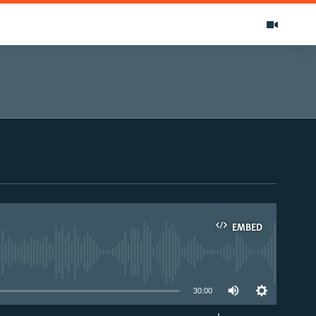
EMBED
able
30:00