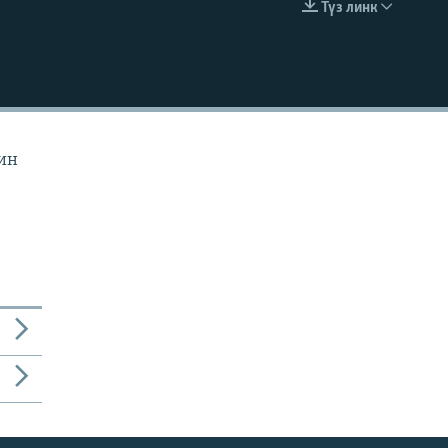
Түз линк
EMBED
йин