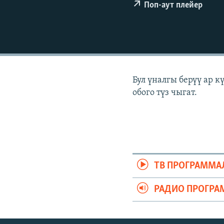
ЭЖЕ-СИҢДИЛЕР
Поп-аут плейер
АЗАТТЫК+
ЫҢГАЙСЫЗ СУРООЛОР
Бул үналгы берүү ар 
обого түз чыгат.
ТВ ПРОГРАММА
РАДИО ПРОГРА