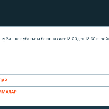
күнү Бишкек убакыты боюнча саат 18:00ден 18:30га че
ЛАР
ММАЛАР