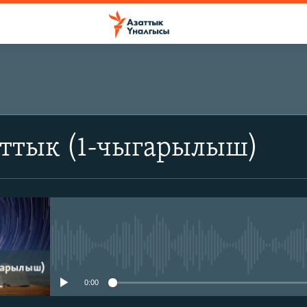
аттык (1-чыгарылыш)
No media source currently avail
0:00