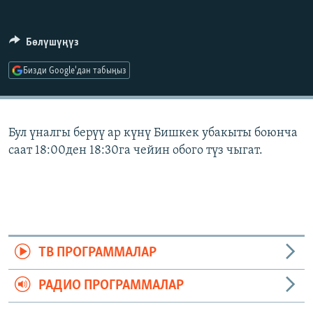
ОНЛАЙН ШЕРИНЕ
ЭЖЕ-СИҢДИЛЕР
АЗАТТЫК+
Бөлүшүңүз
ЫҢГАЙСЫЗ СУРООЛОР
Бизди Google'дан табыңыз
ЭЕ/АРнун бардык сайттары
Бул үналгы берүү ар күнү Бишкек убакыты боюнча
саат 18:00ден 18:30га чейин обого түз чыгат.
ТВ ПРОГРАММАЛАР
РАДИО ПРОГРАММАЛАР