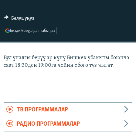
ОНЛАЙН ШЕРИНЕ
ЭЖЕ-СИҢДИЛЕР
АЗАТТЫК+
Бөлүшүңүз
ЫҢГАЙСЫЗ СУРООЛОР
Бизди Google'дан табыңыз
ЭЕ/АРнун бардык сайттары
Бул үналгы берүү ар күнү Бишкек убакыты боюнча
саат 18:30ден 19:00га чейин обого түз чыгат.
ТВ ПРОГРАММАЛАР
РАДИО ПРОГРАММАЛАР