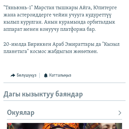
"Тяньвэнь-1" Марстан тышкары Айга, Юпитерге
жана астероиддерге чейин учууга кудуреттүү
кылып курулган. Анын курамында орбиталдык
аппарат менен конуучу платформа бар.
20-июлда Бириккен Араб Эмираттары да "Кызыл
планетага" космос жабдыгын жөнөткөн.
Бөлүшүңүз
Катталыңыз
Дагы кызыктуу баяндар
Окуялар