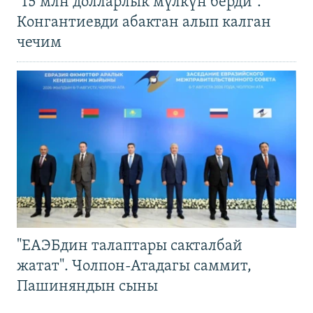
"15 млн долларлык мүлкүн берди".
Конгантиевди абактан алып калган
чечим
"ЕАЭБдин талаптары сакталбай
жатат". Чолпон-Атадагы саммит,
Пашиняндын сыны