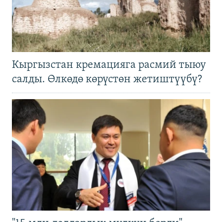
Кыргызстан кремацияга расмий тыюу
салды. Өлкөдө көрүстөн жетиштүүбү?