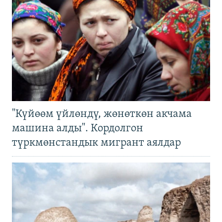
"Күйөөм үйлөндү, жөнөткөн акчама
машина алды". Кордолгон
түркмөнстандык мигрант аялдар