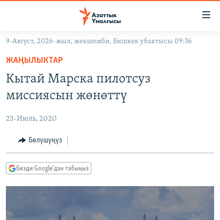
Линктер
Мазмунга
өтүңүз
9-Август, 2026-жыл, жекшемби, Бишкек убактысы 09:36
Навигацияга
ЖАҢЫЛЫКТАР
өтүңүз
ЖАҢЫЛЫКТАР
КЫРГЫЗСТАН
Издөөгө
Кытай Марска пилотсуз
салыңыз
ДҮЙНӨ
КЫРГЫЗСТАН
миссиясын жөнөттү
УКРАИНА
САЯСАТ
ДҮЙНӨ
23-Июль, 2020
АТАЙЫН ИЛИКТӨӨ
ЭКОНОМИКА
БОРБОР АЗИЯ
ТВ ПРОГРАММАЛАР
Бөлүшүңүз
МАДАНИЯТ
ПОДКАСТ
БҮГҮН АЗАТТЫКТА
Бизди Google'дан табыңыз
ӨЗГӨЧӨ ПИКИР
ЭКСПЕРТТЕР ТАЛДАЙТ
БИЗ ЖАНА ДҮЙНӨ
Русский
ДАНИСТЕ