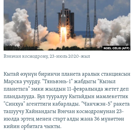
ОНЛАЙН ШЕРИНЕ
ЭЖЕ-СИҢДИЛЕР
АЗАТТЫК+
ЫҢГАЙСЫЗ СУРООЛОР
ЭЕ/АРнун бардык сайттары
Вэньчан космодрому, 23-июль 2020-жыл
Кытай өзүнүн биринчи планета аралык станциясын
Марска учурду. "Тяньвэнь-1" жабдыгы "Кызыл
планетага" эмки жылдын 11-февралында жетет деп
пландалууда. Бул тууралуу Кытайдын мамлекеттик
"Синхуа" агенттиги кабарлады. "Чанчжэн-5" ракета
ташуучу Хайнандагы Вэнчан космодромунан 23-
июлда эртең менен старт алды жана 36 мүнөттөн
кийин орбитага чыкты.