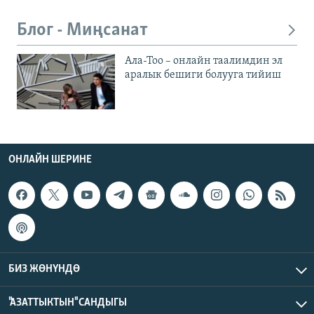
Блог - Миңсанат
Ала-Тоо – онлайн таалимдин эл
аралык бешиги болууга тийиш
ОНЛАЙН ШЕРИНЕ
БИЗ ЖӨНҮНДӨ
"АЗАТТЫКТЫН" САНДЫГЫ