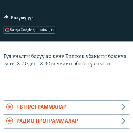
ОНЛАЙН ШЕРИНЕ
ЭЖЕ-СИҢДИЛЕР
АЗАТТЫК+
Бөлүшүңүз
ЫҢГАЙСЫЗ СУРООЛОР
Бизди Google'дан табыңыз
ЭЕ/АРнун бардык сайттары
Бул үналгы берүү ар күнү Бишкек убакыты боюнча
саат 18:00ден 18:30га чейин обого түз чыгат.
ТВ ПРОГРАММАЛАР
РАДИО ПРОГРАММАЛАР