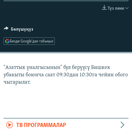
ОНЛАЙН ШЕРИНЕ
ЭЖЕ-СИҢДИЛЕР
Түз линк
АЗАТТЫК+
ЫҢГАЙСЫЗ СУРООЛОР
Бөлүшүңүз
Бизди Google'дан табыңыз
ЭЕ/АРнун бардык сайттары
"Азаттык үналгысынын" бул берүүсү Бишкек
убакыты боюнча саат 09:30дан 10:30га чейин обого
чыгарылат.
ТВ ПРОГРАММАЛАР